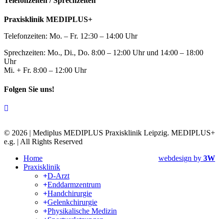
Telefonzeiten / Sprechzeiten
Praxisklinik MEDIPLUS+
Telefonzeiten: Mo. – Fr. 12:30 – 14:00 Uhr
Sprechzeiten: Mo., Di., Do. 8:00 – 12:00 Uhr und 14:00 – 18:00
Uhr
Mi. + Fr. 8:00 – 12:00 Uhr
Folgen Sie uns!
C
© 2026 | Mediplus MEDIPLUS Praxisklinik Leipzig. MEDIPLUS+
e.g. | All Rights Reserved
Home
webdesign by
3W
Praxisklinik
D-Arzt
Enddarmzentrum
Handchirurgie
Gelenkchirurgie
Physikalische Medizin