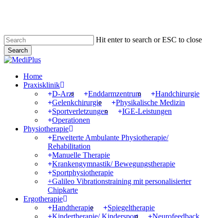
Skip
to
main
content
Hit enter to search or ESC to close
Search
Close
Search
Menu
Home
Praxisklinik
D-Arzt
Enddarmzentrum
Handchirurgie
Gelenkchirurgie
Physikalische Medizin
Sportverletzungen
IGE-Leistungen
Operationen
Physiotherapie
Erweiterte Ambulante Physiotherapie/
Rehabilitation
Manuelle Therapie
Krankengymnastik/ Bewegungstherapie
Sportphysiotherapie
+Galileo Vibrationstraining mit personalisierter
Chipkarte
Ergotherapie
Handtherapie
Spiegeltherapie
Kindertherapie/ Kindersport
Neurofeedback