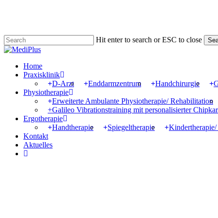
Skip
to
main
content
Hit enter to search or ESC to close
Sea
Close
Search
Menu
Home
Praxisklinik
D-Arzt
Enddarmzentrum
Handchirurgie
G
Physiotherapie
Erweiterte Ambulante Physiotherapie/ Rehabilitation
+Galileo Vibrationstraining mit personalisierter Chipkar
Ergotherapie
Handtherapie
Spiegeltherapie
Kindertherapie/
Kontakt
Aktuelles
instagram