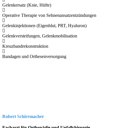
Gelenkersatz (Knie, Hüfte)
Operative Therapie von Sehnenansatzentzündungen
Gelenkinjektionen (Eigenblut, PRT, Hyaluron)
Gelenkversteifungen, Gelenkmobilisation
Kreuzbandrekonstruktion
Bandagen und Orthesenversorgung
Robert Schirrmacher
Facharzt für Orthopädie und Unfallchirurgie