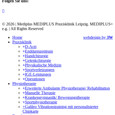
Folgen Sie uns!
C
© 2026 | Mediplus MEDIPLUS Praxisklinik Leipzig. MEDIPLUS+
e.g. | All Rights Reserved
Home
webdesign by
3W
Praxisklinik
D-Arzt
Enddarmzentrum
Handchirurgie
Gelenkchirurgie
Physikalische Medizin
Sportverletzungen
IGE-Leistungen
Operationen
Physiotherapie
Erweiterte Ambulante Physiotherapie/ Rehabilitation
Manuelle Therapie
Krankengymnastik/ Bewegungstherapie
Sportphysiotherapie
+Galileo Vibrationstraining mit personalisierter
Chipkarte