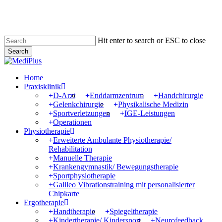
Skip
to
main
content
Hit enter to search or ESC to close
Search
Close
Search
Menu
Home
Praxisklinik
D-Arzt
Enddarmzentrum
Handchirurgie
Gelenkchirurgie
Physikalische Medizin
Sportverletzungen
IGE-Leistungen
Operationen
Physiotherapie
Erweiterte Ambulante Physiotherapie/
Rehabilitation
Manuelle Therapie
Krankengymnastik/ Bewegungstherapie
Sportphysiotherapie
+Galileo Vibrationstraining mit personalisierter
Chipkarte
Ergotherapie
Handtherapie
Spiegeltherapie
Kindertherapie/ Kindersport
Neurofeedback