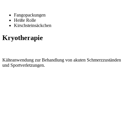
Fangopackungen
Heiße Rolle
Kirschsteinsäckchen
Kryotherapie
Kälteanwendung zur Behandlung von akuten Schmerzzuständen
und Sportverletzungen.
Praxisklinik MEDIPLUS+
Eisenbahnstraße 1-3, 04315 Leipzig