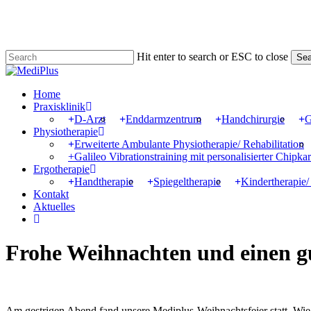
Skip
to
main
content
Hit enter to search or ESC to close
Sea
Close
Search
Menu
Home
Praxisklinik
D-Arzt
Enddarmzentrum
Handchirurgie
G
Physiotherapie
Erweiterte Ambulante Physiotherapie/ Rehabilitation
+Galileo Vibrationstraining mit personalisierter Chipkar
Ergotherapie
Handtherapie
Spiegeltherapie
Kindertherapie/
Kontakt
Aktuelles
instagram
Frohe Weihnachten und einen gu
Am gestrigen Abend fand unsere Mediplus-Weihnachtsfeier statt. Wie j