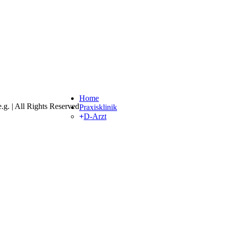
Close
Home
. | All Rights Reserved
Menu
Praxisklinik
D-Arzt