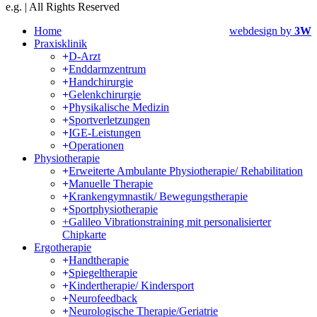
e.g. | All Rights Reserved
Home
webdesign by
3W
Praxisklinik
D-Arzt
Enddarmzentrum
Handchirurgie
Gelenkchirurgie
Physikalische Medizin
Sportverletzungen
IGE-Leistungen
Operationen
Physiotherapie
Erweiterte Ambulante Physiotherapie/ Rehabilitation
Manuelle Therapie
Krankengymnastik/ Bewegungstherapie
Sportphysiotherapie
+Galileo Vibrationstraining mit personalisierter
Chipkarte
Ergotherapie
Handtherapie
Spiegeltherapie
Kindertherapie/ Kindersport
Neurofeedback
Neurologische Therapie/Geriatrie