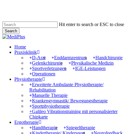
Skip
to
main
content
Hit enter to search or ESC to close
Search
Close
Search
Menu
Home
Praxisklinik
D-Arzt
Enddarmzentrum
Handchirurgie
Gelenkchirurgie
Physikalische Medizin
Sportverletzungen
IGE-Leistungen
Operationen
Physiotherapie
Erweiterte Ambulante Physiotherapie/
Rehabilitation
Manuelle Therapie
Krankengymnastik/ Bewegungstherapie
Sportphysiotherapie
+Galileo Vibrationstraining mit personalisierter
Chipkarte
Ergotherapie
Handtherapie
Spiegeltherapie
Kindertherapie/ Kindersport
Neurofeedback