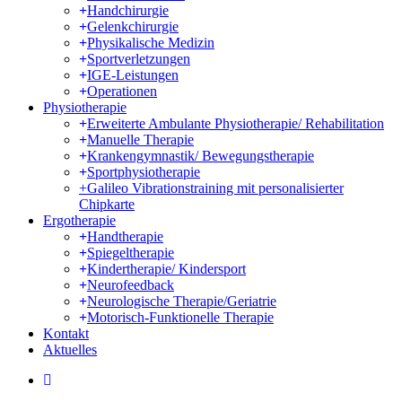
Handchirurgie
Gelenkchirurgie
Physikalische Medizin
Sportverletzungen
IGE-Leistungen
Operationen
Physiotherapie
Erweiterte Ambulante Physiotherapie/ Rehabilitation
Manuelle Therapie
Krankengymnastik/ Bewegungstherapie
Sportphysiotherapie
+Galileo Vibrationstraining mit personalisierter
Chipkarte
Ergotherapie
Handtherapie
Spiegeltherapie
Kindertherapie/ Kindersport
Neurofeedback
Neurologische Therapie/Geriatrie
Motorisch-Funktionelle Therapie
Kontakt
Aktuelles
instagram