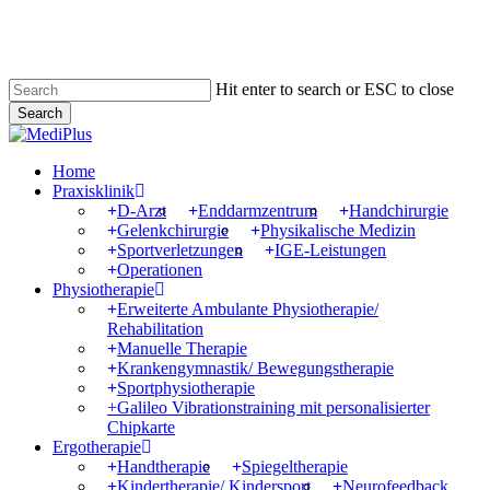
Skip
to
main
content
Hit enter to search or ESC to close
Search
Close
Search
Menu
Home
Praxisklinik
D-Arzt
Enddarmzentrum
Handchirurgie
Gelenkchirurgie
Physikalische Medizin
Sportverletzungen
IGE-Leistungen
Operationen
Physiotherapie
Erweiterte Ambulante Physiotherapie/
Rehabilitation
Manuelle Therapie
Krankengymnastik/ Bewegungstherapie
Sportphysiotherapie
+Galileo Vibrationstraining mit personalisierter
Chipkarte
Ergotherapie
Handtherapie
Spiegeltherapie
Kindertherapie/ Kindersport
Neurofeedback